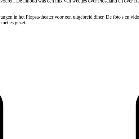
tvoeren. De inhoud was een mix van weetjes over Plosaland en over Ran
ngen in het Plopsa-theater voor een uitgebreid diner. De foto's en vi
metjes gezet.