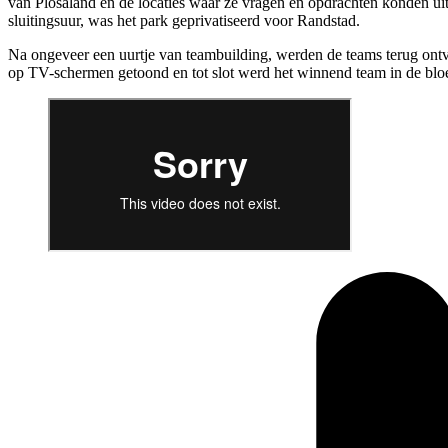
van Plosaland en de locaties waar ze vragen en opdrachten konden ui
sluitingsuur, was het park geprivatiseerd voor Randstad.
Na ongeveer een uurtje van teambuilding, werden de teams terug ontva
op TV-schermen getoond en tot slot werd het winnend team in de bloe