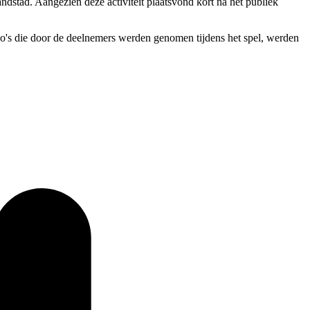
dstad. Aangezien deze activiteit plaatsvond kort na het publiek
deo's die door de deelnemers werden genomen tijdens het spel, werden